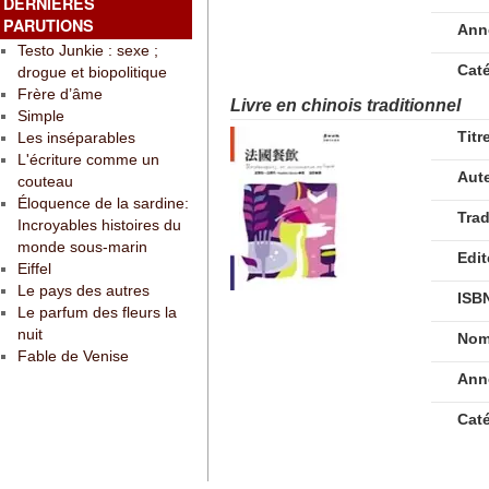
DERNIÈRES
PARUTIONS
Ann
Testo Junkie : sexe ;
Cat
drogue et biopolitique
Frère d’âme
Livre en chinois traditionnel
Simple
Titr
Les inséparables
L'écriture comme un
Aut
couteau
Éloquence de la sardine:
Tra
Incroyables histoires du
monde sous-marin
Edit
Eiffel
Le pays des autres
ISB
Le parfum des fleurs la
nuit
Nom
Fable de Venise
Ann
Cat