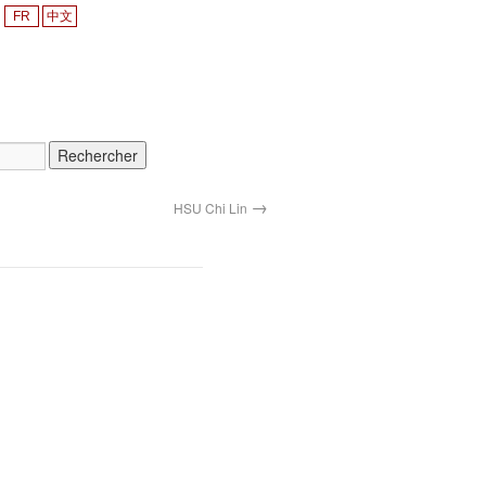
FR
中文
→
HSU Chi Lin