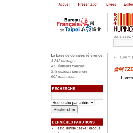
Accueil
Présentation
Livres
Edite
Saisissez 
←
La base de données référence :
TSAI YI
3 242 ouvrages
411 éditeurs français
曾明 TZE
378 éditeurs taiwanais
992 traducteurs
Livres
RECHERCHE
DERNIÈRES PARUTIONS
Testo Junkie : sexe ; drogue