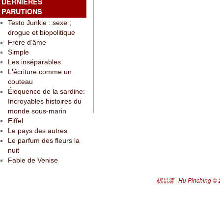
DERNIÈRES
PARUTIONS
Testo Junkie : sexe ;
drogue et biopolitique
Frère d’âme
Simple
Les inséparables
L'écriture comme un
couteau
Éloquence de la sardine:
Incroyables histoires du
monde sous-marin
Eiffel
Le pays des autres
Le parfum des fleurs la
nuit
Fable de Venise
胡品清 | Hu Pinching
© 