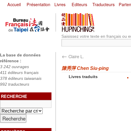
Accueil
Présentation
Livres
Editeurs
Traducteurs
Parten
Saisissez votre texte en français ou e
←
La base de données
Claire L.
référence :
3 242 ouvrages
陳秀萍 Chen Siu-ping
411 éditeurs français
Livres traduits
378 éditeurs taiwanais
992 traducteurs
RECHERCHE