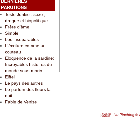
DERNIÈRES
PARUTIONS
Testo Junkie : sexe ;
drogue et biopolitique
Frère d’âme
Simple
Les inséparables
L'écriture comme un
couteau
Éloquence de la sardine:
Incroyables histoires du
monde sous-marin
Eiffel
Le pays des autres
Le parfum des fleurs la
nuit
Fable de Venise
胡品清 | Hu Pinching
© 