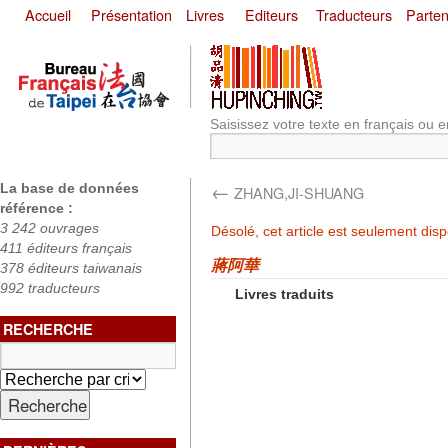
Accueil
Présentation
Livres
Editeurs
Traducteurs
Parten
Saisissez votre texte en français ou e
←
La base de données
ZHANG,JI-SHUANG
référence :
3 242 ouvrages
Désolé, cet article est seulement dis
411 éditeurs français
蔣阿華
378 éditeurs taiwanais
992 traducteurs
Livres traduits
RECHERCHE