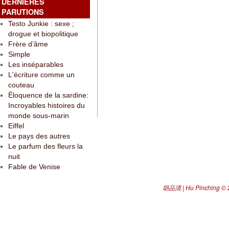
DERNIÈRES
PARUTIONS
Testo Junkie : sexe ;
drogue et biopolitique
Frère d’âme
Simple
Les inséparables
L'écriture comme un
couteau
Éloquence de la sardine:
Incroyables histoires du
monde sous-marin
Eiffel
Le pays des autres
Le parfum des fleurs la
nuit
Fable de Venise
胡品清 | Hu Pinching
© 