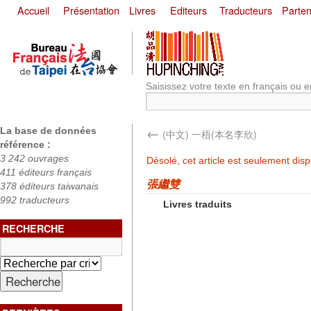
Accueil
Présentation
Livres
Editeurs
Traducteurs
Parten
Saisissez votre texte en français ou e
←
La base de données
(中文) 一梧(本名李欣)
référence :
3 242 ouvrages
Désolé, cet article est seulement dis
411 éditeurs français
張繼雙
378 éditeurs taiwanais
992 traducteurs
Livres traduits
RECHERCHE