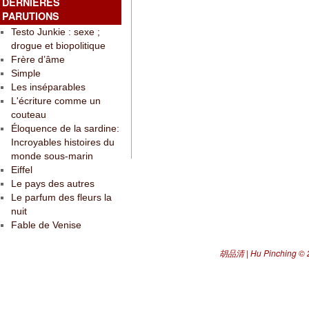
DERNIÈRES
PARUTIONS
Testo Junkie : sexe ;
drogue et biopolitique
Frère d’âme
Simple
Les inséparables
L'écriture comme un
couteau
Éloquence de la sardine:
Incroyables histoires du
monde sous-marin
Eiffel
Le pays des autres
Le parfum des fleurs la
nuit
Fable de Venise
胡品清 | Hu Pinching
© 