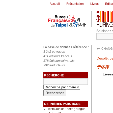
Accueil
Présentation
Livres
Edite
Saisissez 
←
La base de données référence :
CHANG,
3 242 ouvrages
411 éditeurs français
Désolé, ce
378 éditeurs taiwanais
992 traducteurs
于冬梅
Livres
RECHERCHE
DERNIÈRES PARUTIONS
Testo Junkie : sexe ; drogue