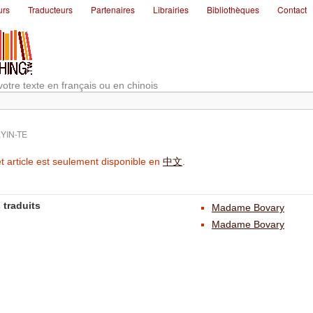
urs
Traducteurs
Partenaires
Librairies
Bibliothèques
Contact
votre texte en français ou en chinois
YIN-TE
t article est seulement disponible en
中文
.
 traduits
Madame Bovary
Madame Bovary