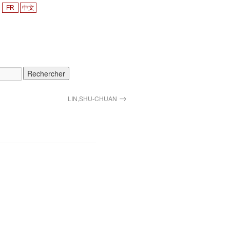
FR
中文
→
LIN,SHU-CHUAN