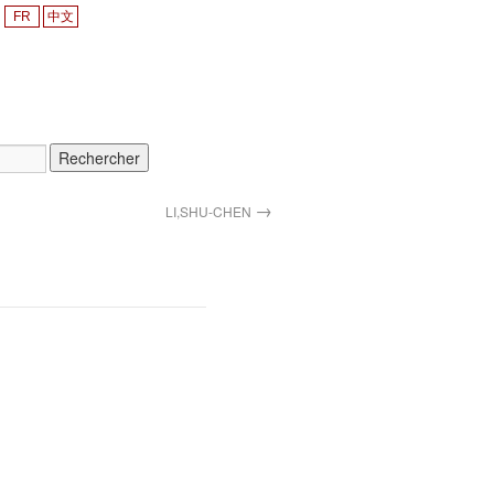
FR
中文
→
LI,SHU-CHEN