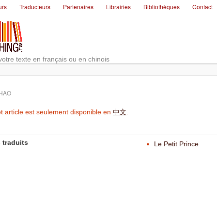
urs
Traducteurs
Partenaires
Librairies
Bibliothèques
Contact
votre texte en français ou en chinois
CHAO
t article est seulement disponible en
中文
.
 traduits
Le Petit Prince