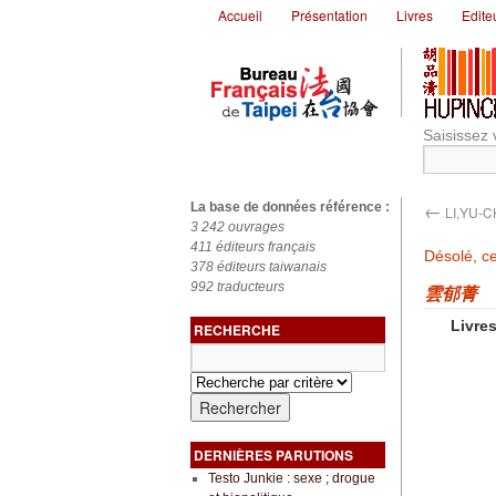
Accueil
Présentation
Livres
Edite
Saisissez 
←
La base de données référence :
LI,YU-
3 242 ouvrages
411 éditeurs français
Désolé, ce
378 éditeurs taiwanais
992 traducteurs
雲郁菁
Livres
RECHERCHE
DERNIÈRES PARUTIONS
Testo Junkie : sexe ; drogue