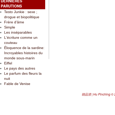
DERNIÈRES
PARUTIONS
Testo Junkie : sexe ;
drogue et biopolitique
Frère d’âme
Simple
Les inséparables
L'écriture comme un
couteau
Éloquence de la sardine:
Incroyables histoires du
monde sous-marin
Eiffel
Le pays des autres
Le parfum des fleurs la
nuit
Fable de Venise
胡品清 | Hu Pinching
© 