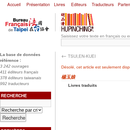
Accueil
Présentation
Livres
Editeurs
Traducteurs
Parten
Saisissez votre texte en français ou e
←
La base de données
TSUI,EN-KUEI
référence :
3 242 ouvrages
Désolé, cet article est seulement dis
411 éditeurs français
楊玉娘
378 éditeurs taiwanais
992 traducteurs
Livres traduits
RECHERCHE