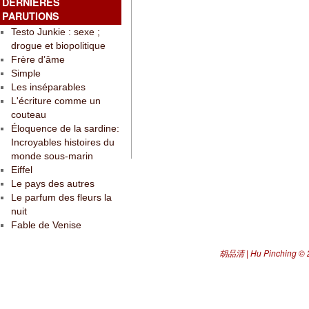
DERNIÈRES
PARUTIONS
Testo Junkie : sexe ;
drogue et biopolitique
Frère d’âme
Simple
Les inséparables
L'écriture comme un
couteau
Éloquence de la sardine:
Incroyables histoires du
monde sous-marin
Eiffel
Le pays des autres
Le parfum des fleurs la
nuit
Fable de Venise
胡品清 | Hu Pinching
© 