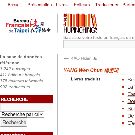
Accueil
Présentation
Livres
Editeurs
Traducteurs
Parten
Saisissez votre texte en français ou e
←
La base de données
KAO Hsien Ju
référence :
3 242 ouvrages
YANG Wen Chun 楊雯珺
411 éditeurs français
Livres traduits
Sec
378 éditeurs taiwanais
La
992 traducteurs
Ca
RECHERCHE
Don
Sup
De 
C'e