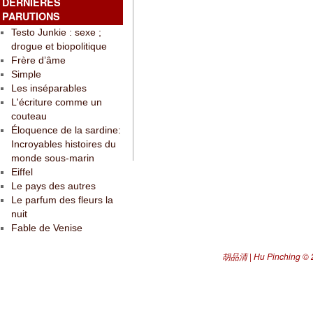
DERNIÈRES
PARUTIONS
Testo Junkie : sexe ;
drogue et biopolitique
Frère d’âme
Simple
Les inséparables
L'écriture comme un
couteau
Éloquence de la sardine:
Incroyables histoires du
monde sous-marin
Eiffel
Le pays des autres
Le parfum des fleurs la
nuit
Fable de Venise
胡品清 | Hu Pinching
© 