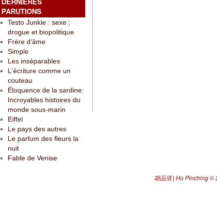
DERNIÈRES
PARUTIONS
Testo Junkie : sexe ;
drogue et biopolitique
Frère d’âme
Simple
Les inséparables
L'écriture comme un
couteau
Éloquence de la sardine:
Incroyables histoires du
monde sous-marin
Eiffel
Le pays des autres
Le parfum des fleurs la
nuit
Fable de Venise
胡品清 | Hu Pinching
© 