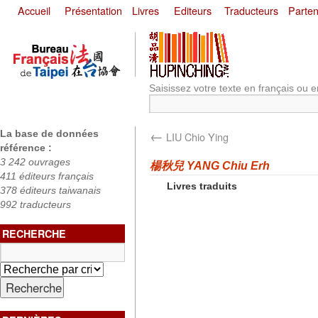
Accueil
Présentation
Livres
Editeurs
Traducteurs
Parten
Saisissez votre texte en français ou e
←
La base de données
LIU Chio Ying
référence :
3 242 ouvrages
楊秋兒 YANG Chiu Erh
411 éditeurs français
Livres traduits
378 éditeurs taiwanais
992 traducteurs
RECHERCHE