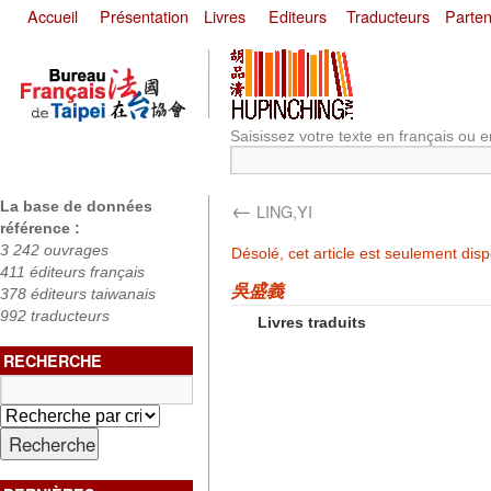
Accueil
Présentation
Livres
Editeurs
Traducteurs
Parten
Saisissez votre texte en français ou e
←
La base de données
LING,YI
référence :
3 242 ouvrages
Désolé, cet article est seulement dis
411 éditeurs français
吳盛義
378 éditeurs taiwanais
992 traducteurs
Livres traduits
RECHERCHE