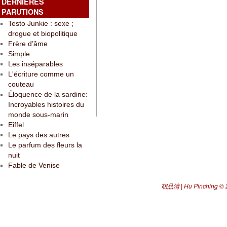
DERNIÈRES
PARUTIONS
Testo Junkie : sexe ;
drogue et biopolitique
Frère d’âme
Simple
Les inséparables
L'écriture comme un
couteau
Éloquence de la sardine:
Incroyables histoires du
monde sous-marin
Eiffel
Le pays des autres
Le parfum des fleurs la
nuit
Fable de Venise
胡品清 | Hu Pinching
© 