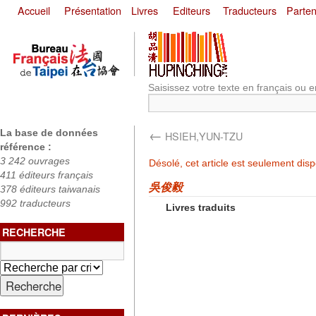
Accueil
Présentation
Livres
Editeurs
Traducteurs
Parten
Saisissez votre texte en français ou e
←
La base de données
HSIEH,YUN-TZU
référence :
3 242 ouvrages
Désolé, cet article est seulement dis
411 éditeurs français
吳俊毅
378 éditeurs taiwanais
992 traducteurs
Livres traduits
RECHERCHE