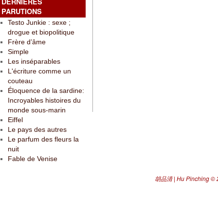
DERNIÈRES
PARUTIONS
Testo Junkie : sexe ;
drogue et biopolitique
Frère d’âme
Simple
Les inséparables
L'écriture comme un
couteau
Éloquence de la sardine:
Incroyables histoires du
monde sous-marin
Eiffel
Le pays des autres
Le parfum des fleurs la
nuit
Fable de Venise
胡品清 | Hu Pinching
© 