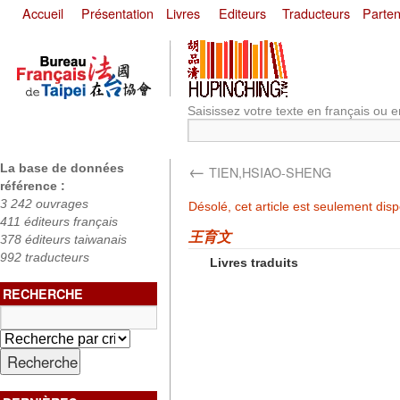
Accueil
Présentation
Livres
Editeurs
Traducteurs
Parten
Saisissez votre texte en français ou e
←
La base de données
TIEN,HSIAO-SHENG
référence :
3 242 ouvrages
Désolé, cet article est seulement dis
411 éditeurs français
王育文
378 éditeurs taiwanais
992 traducteurs
Livres traduits
RECHERCHE