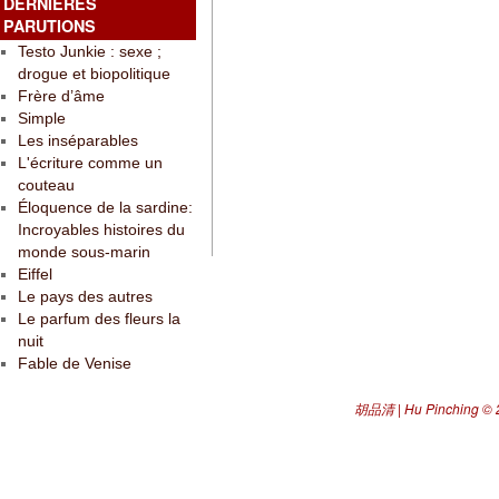
DERNIÈRES
PARUTIONS
Testo Junkie : sexe ;
drogue et biopolitique
Frère d’âme
Simple
Les inséparables
L'écriture comme un
couteau
Éloquence de la sardine:
Incroyables histoires du
monde sous-marin
Eiffel
Le pays des autres
Le parfum des fleurs la
nuit
Fable de Venise
胡品清 | Hu Pinching
© 