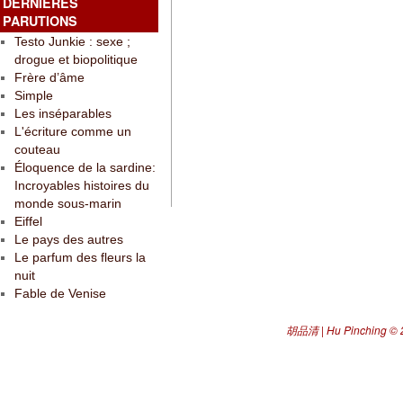
DERNIÈRES
PARUTIONS
Testo Junkie : sexe ;
drogue et biopolitique
Frère d’âme
Simple
Les inséparables
L'écriture comme un
couteau
Éloquence de la sardine:
Incroyables histoires du
monde sous-marin
Eiffel
Le pays des autres
Le parfum des fleurs la
nuit
Fable de Venise
胡品清 | Hu Pinching
© 