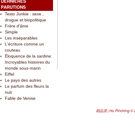
DERNIÈRES
PARUTIONS
Testo Junkie : sexe ;
drogue et biopolitique
Frère d’âme
Simple
Les inséparables
L'écriture comme un
couteau
Éloquence de la sardine:
Incroyables histoires du
monde sous-marin
Eiffel
Le pays des autres
Le parfum des fleurs la
nuit
Fable de Venise
胡品清 | Hu Pinching
© 