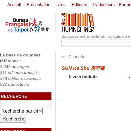
Accueil
Présentation
Livres
Editeurs
Traducteurs
Parten
Saisissez votre texte en français ou e
←
La base de données
Charlotte
référence :
3 242 ouvrages
SUN Ke Shu 孫可書
411 éditeurs français
Livres traduits
378 éditeurs taiwanais
992 traducteurs
RECHERCHE