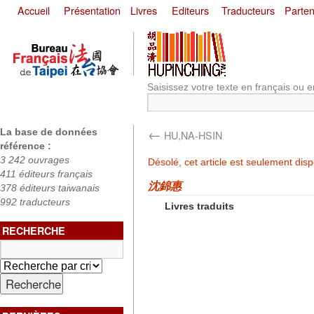
Accueil
Présentation
Livres
Editeurs
Traducteurs
Parten
Saisissez votre texte en français ou e
←
La base de données
HU,NA-HSIN
référence :
3 242 ouvrages
Désolé, cet article est seulement dis
411 éditeurs français
沈錦惠
378 éditeurs taiwanais
992 traducteurs
Livres traduits
RECHERCHE