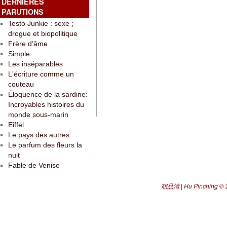
DERNIÈRES
PARUTIONS
Testo Junkie : sexe ;
drogue et biopolitique
Frère d’âme
Simple
Les inséparables
L'écriture comme un
couteau
Éloquence de la sardine:
Incroyables histoires du
monde sous-marin
Eiffel
Le pays des autres
Le parfum des fleurs la
nuit
Fable de Venise
胡品清 | Hu Pinching
© 