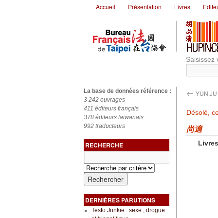
Accueil
Présentation
Livres
Edite
Saisissez 
←
La base de données référence :
YUN,JU
3 242 ouvrages
411 éditeurs français
Désolé, ce
378 éditeurs taiwanais
992 traducteurs
尚適
Livres
RECHERCHE
DERNIÈRES PARUTIONS
Testo Junkie : sexe ; drogue