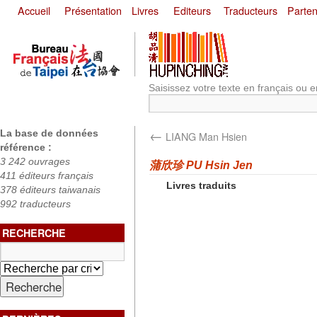
Accueil
Présentation
Livres
Editeurs
Traducteurs
Parten
Saisissez votre texte en français ou e
←
La base de données
LIANG Man Hsien
référence :
3 242 ouvrages
蒲欣珍 PU Hsin Jen
411 éditeurs français
Livres traduits
378 éditeurs taiwanais
992 traducteurs
RECHERCHE