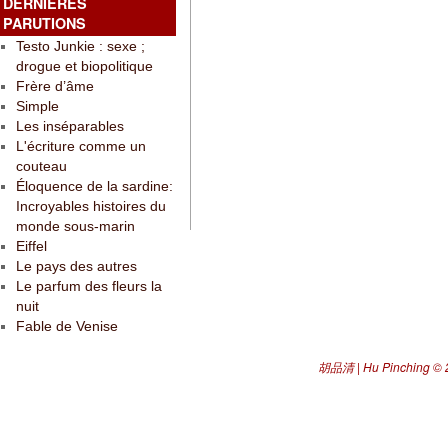
DERNIÈRES
PARUTIONS
Testo Junkie : sexe ;
drogue et biopolitique
Frère d’âme
Simple
Les inséparables
L'écriture comme un
couteau
Éloquence de la sardine:
Incroyables histoires du
monde sous-marin
Eiffel
Le pays des autres
Le parfum des fleurs la
nuit
Fable de Venise
胡品清 | Hu Pinching
© 