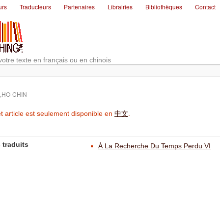
urs
Traducteurs
Partenaires
Librairies
Bibliothèques
Contact
votre texte en français ou en chinois
,HO-CHIN
t article est seulement disponible en
中文
.
 traduits
À La Recherche Du Temps Perdu VI