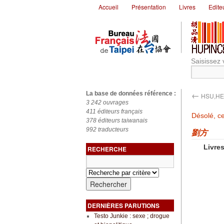
Accueil
Présentation
Livres
Edite
Saisissez 
←
La base de données référence :
HSU,HE
3 242 ouvrages
411 éditeurs français
Désolé, ce
378 éditeurs taiwanais
992 traducteurs
劉方
Livres
RECHERCHE
DERNIÈRES PARUTIONS
Testo Junkie : sexe ; drogue