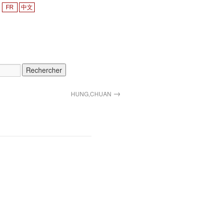
FR
中文
→
HUNG,CHUAN