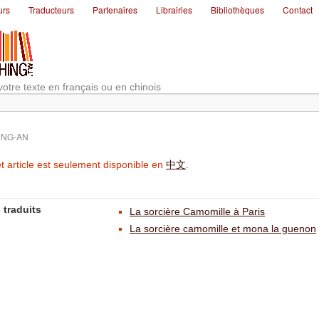
urs
Traducteurs
Partenaires
Librairies
Bibliothèques
Contact
votre texte en français ou en chinois
NG-AN
t article est seulement disponible en
中文
.
 traduits
La sorcière Camomille à Paris
La sorcière camomille et mona la guenon