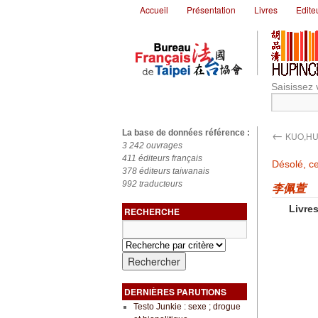
Accueil
Présentation
Livres
Edite
Saisissez 
←
La base de données référence :
KUO,HU
3 242 ouvrages
411 éditeurs français
Désolé, ce
378 éditeurs taiwanais
992 traducteurs
李佩萱
Livres
RECHERCHE
DERNIÈRES PARUTIONS
Testo Junkie : sexe ; drogue