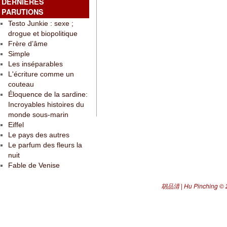
DERNIÈRES
PARUTIONS
Testo Junkie : sexe ;
drogue et biopolitique
Frère d’âme
Simple
Les inséparables
L'écriture comme un
couteau
Éloquence de la sardine:
Incroyables histoires du
monde sous-marin
Eiffel
Le pays des autres
Le parfum des fleurs la
nuit
Fable de Venise
胡品清 | Hu Pinching
© 