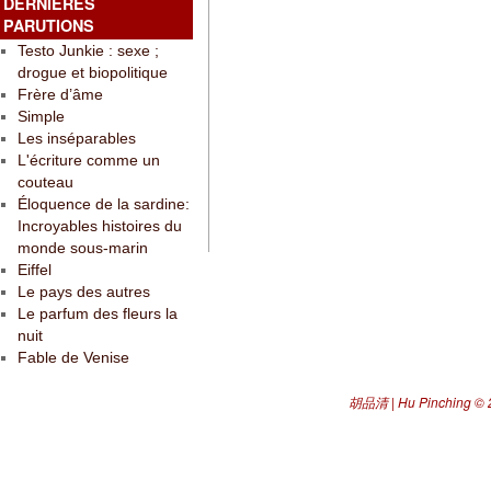
DERNIÈRES
PARUTIONS
Testo Junkie : sexe ;
drogue et biopolitique
Frère d’âme
Simple
Les inséparables
L'écriture comme un
couteau
Éloquence de la sardine:
Incroyables histoires du
monde sous-marin
Eiffel
Le pays des autres
Le parfum des fleurs la
nuit
Fable de Venise
胡品清 | Hu Pinching
© 