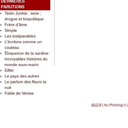
DERNIÈRES
PARUTIONS
Testo Junkie : sexe ;
drogue et biopolitique
Frère d’âme
Simple
Les inséparables
L'écriture comme un
couteau
Éloquence de la sardine:
Incroyables histoires du
monde sous-marin
Eiffel
Le pays des autres
Le parfum des fleurs la
nuit
Fable de Venise
胡品清 | Hu Pinching
© 