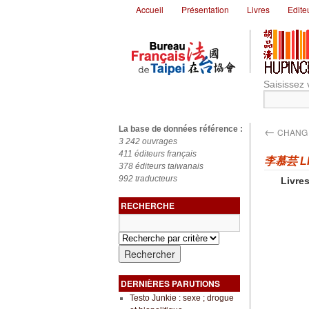
Accueil
Présentation
Livres
Edite
Saisissez 
←
La base de données référence :
CHANG 
3 242 ouvrages
411 éditeurs français
李慕芸 LI
378 éditeurs taiwanais
992 traducteurs
Livres
RECHERCHE
DERNIÈRES PARUTIONS
Testo Junkie : sexe ; drogue