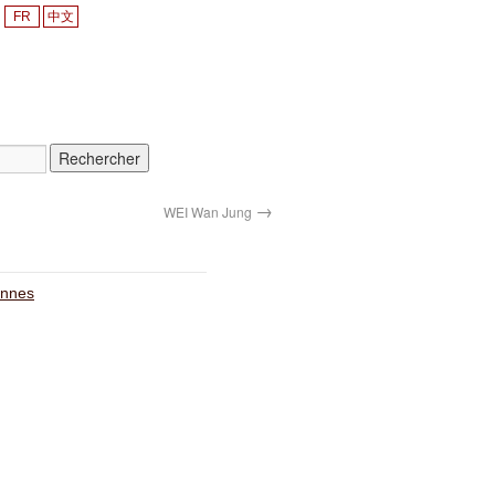
FR
中文
→
WEI Wan Jung
onnes