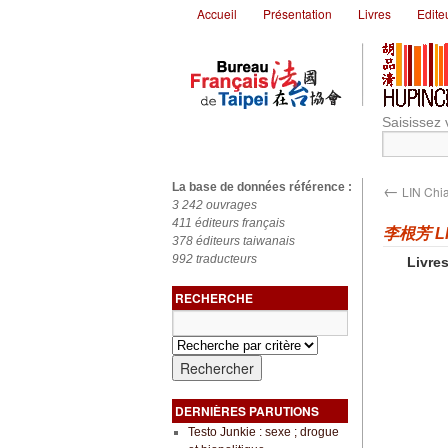
Accueil
Présentation
Livres
Edite
Saisissez 
←
La base de données référence :
LIN Chi
3 242 ouvrages
411 éditeurs français
李根芳 LI
378 éditeurs taiwanais
992 traducteurs
Livres
RECHERCHE
DERNIÈRES PARUTIONS
Testo Junkie : sexe ; drogue