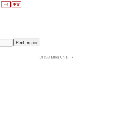
FR
中文
→
CHOU Ming Chia