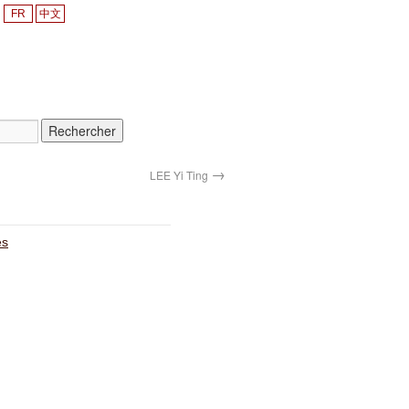
FR
中文
→
LEE Yi Ting
es