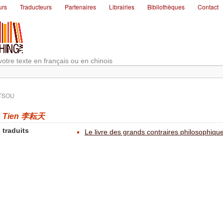
urs
Traducteurs
Partenaires
Librairies
Bibliothèques
Contact
votre texte en français ou en chinois
 TSOU
n Tien 李耘天
 traduits
Le livre des grands contraires philosophiqu