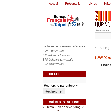
Accueil
Présentation
Livres
Edite
Saisissez 
←
La base de données référence :
Ai-Ling
3 242 ouvrages
411 éditeurs français
LEE Yu
378 éditeurs taiwanais
992 traducteurs
Livres
RECHERCHE
DERNIÈRES PARUTIONS
Testo Junkie : sexe ; drogue