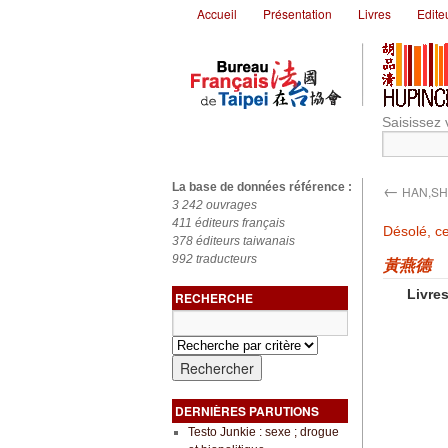
Accueil
Présentation
Livres
Edite
Saisissez 
←
La base de données référence :
HAN,SH
3 242 ouvrages
411 éditeurs français
Désolé, ce
378 éditeurs taiwanais
992 traducteurs
黃燕德
Livres
RECHERCHE
DERNIÈRES PARUTIONS
Testo Junkie : sexe ; drogue