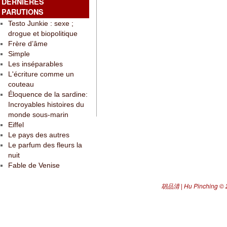
DERNIÈRES
PARUTIONS
Testo Junkie : sexe ;
drogue et biopolitique
Frère d’âme
Simple
Les inséparables
L'écriture comme un
couteau
Éloquence de la sardine:
Incroyables histoires du
monde sous-marin
Eiffel
Le pays des autres
Le parfum des fleurs la
nuit
Fable de Venise
胡品清 | Hu Pinching
© 