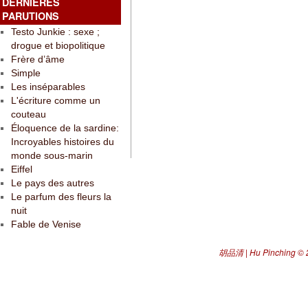
DERNIÈRES
PARUTIONS
Testo Junkie : sexe ;
drogue et biopolitique
Frère d’âme
Simple
Les inséparables
L'écriture comme un
couteau
Éloquence de la sardine:
Incroyables histoires du
monde sous-marin
Eiffel
Le pays des autres
Le parfum des fleurs la
nuit
Fable de Venise
胡品清 | Hu Pinching
© 