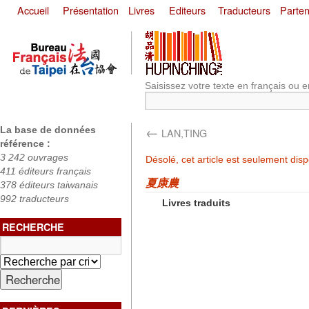
Accueil
Présentation
Livres
Editeurs
Traducteurs
Parten
Saisissez votre texte en français ou e
←
La base de données
LAN,TING
référence :
3 242 ouvrages
Désolé, cet article est seulement dis
411 éditeurs français
夏康農
378 éditeurs taiwanais
992 traducteurs
Livres traduits
RECHERCHE