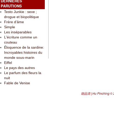
DERNIÈRES
PARUTIONS
Testo Junkie : sexe ;
drogue et biopolitique
Frère d’âme
Simple
Les inséparables
L'écriture comme un
couteau
Éloquence de la sardine:
Incroyables histoires du
monde sous-marin
Eiffel
Le pays des autres
Le parfum des fleurs la
nuit
Fable de Venise
胡品清 | Hu Pinching
© 