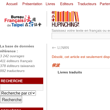
Accueil
Présentation
Livres
Editeurs
Traducteurs
Parten
Saisissez votre texte en français ou e
←
La base de données
LI,NAN
référence :
3 242 ouvrages
Désolé, cet article est seulement dis
411 éditeurs français
侯波
378 éditeurs taiwanais
992 traducteurs
Livres traduits
RECHERCHE