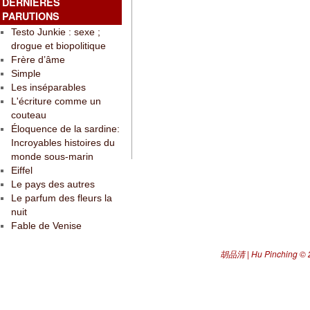
DERNIÈRES
PARUTIONS
Testo Junkie : sexe ;
drogue et biopolitique
Frère d’âme
Simple
Les inséparables
L'écriture comme un
couteau
Éloquence de la sardine:
Incroyables histoires du
monde sous-marin
Eiffel
Le pays des autres
Le parfum des fleurs la
nuit
Fable de Venise
胡品清 | Hu Pinching
© 