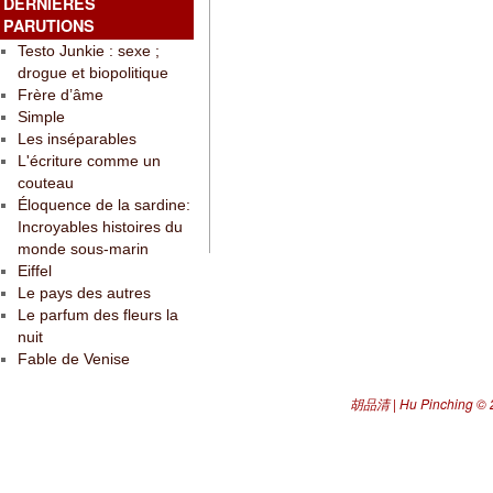
DERNIÈRES
PARUTIONS
Testo Junkie : sexe ;
drogue et biopolitique
Frère d’âme
Simple
Les inséparables
L'écriture comme un
couteau
Éloquence de la sardine:
Incroyables histoires du
monde sous-marin
Eiffel
Le pays des autres
Le parfum des fleurs la
nuit
Fable de Venise
胡品清 | Hu Pinching
© 