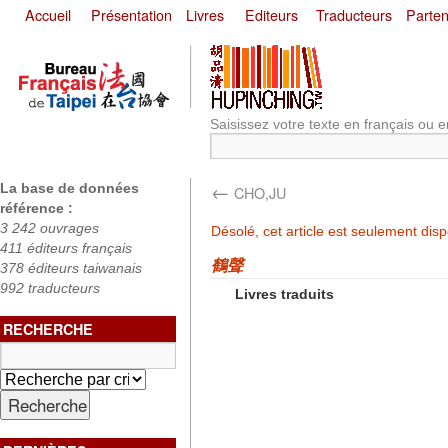
Accueil
Présentation
Livres
Editeurs
Traducteurs
Parten
Saisissez votre texte en français ou e
←
La base de données
CHO,JU
référence :
3 242 ouvrages
Désolé, cet article est seulement dis
411 éditeurs français
鶴聲
378 éditeurs taiwanais
992 traducteurs
Livres traduits
RECHERCHE