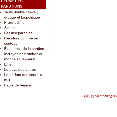
DERNIÈRES
PARUTIONS
Testo Junkie : sexe ;
drogue et biopolitique
Frère d’âme
Simple
Les inséparables
L'écriture comme un
couteau
Éloquence de la sardine:
Incroyables histoires du
monde sous-marin
Eiffel
Le pays des autres
Le parfum des fleurs la
nuit
Fable de Venise
胡品清 | Hu Pinching
© 