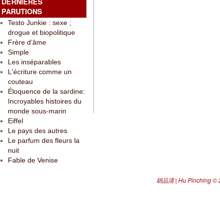
DERNIÈRES
PARUTIONS
Testo Junkie : sexe ;
drogue et biopolitique
Frère d’âme
Simple
Les inséparables
L'écriture comme un
couteau
Éloquence de la sardine:
Incroyables histoires du
monde sous-marin
Eiffel
Le pays des autres
Le parfum des fleurs la
nuit
Fable de Venise
胡品清 | Hu Pinching
© 