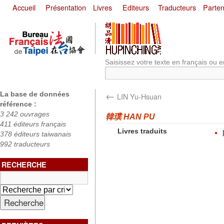
Accueil
Présentation
Livres
Editeurs
Traducteurs
Parten
Saisissez votre texte en français ou e
←
La base de données
LIN Yu-Hsuan
référence :
3 242 ouvrages
韓璞 HAN PU
411 éditeurs français
Livres traduits
378 éditeurs taiwanais
992 traducteurs
RECHERCHE