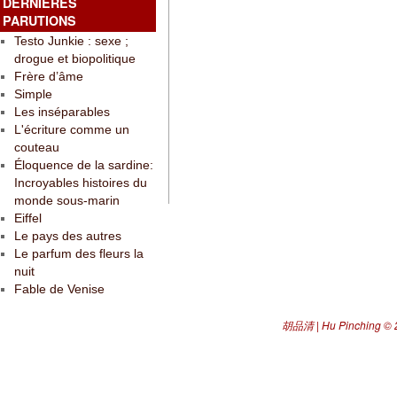
DERNIÈRES
PARUTIONS
Testo Junkie : sexe ;
drogue et biopolitique
Frère d’âme
Simple
Les inséparables
L'écriture comme un
couteau
Éloquence de la sardine:
Incroyables histoires du
monde sous-marin
Eiffel
Le pays des autres
Le parfum des fleurs la
nuit
Fable de Venise
胡品清 | Hu Pinching
© 