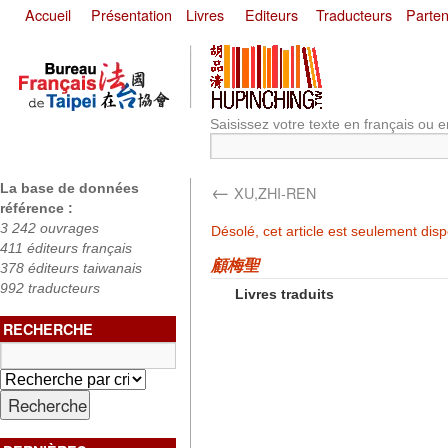
Accueil
Présentation
Livres
Editeurs
Traducteurs
Parten
Saisissez votre texte en français ou e
←
La base de données
XU,ZHI-REN
référence :
3 242 ouvrages
Désolé, cet article est seulement dis
411 éditeurs français
顧梅聖
378 éditeurs taiwanais
992 traducteurs
Livres traduits
RECHERCHE