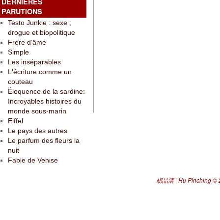
DERNIÈRES
PARUTIONS
Testo Junkie : sexe ;
drogue et biopolitique
Frère d’âme
Simple
Les inséparables
L'écriture comme un
couteau
Éloquence de la sardine:
Incroyables histoires du
monde sous-marin
Eiffel
Le pays des autres
Le parfum des fleurs la
nuit
Fable de Venise
胡品清 | Hu Pinching
© 