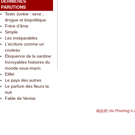
DERNIÈRES
PARUTIONS
Testo Junkie : sexe ;
drogue et biopolitique
Frère d’âme
Simple
Les inséparables
L'écriture comme un
couteau
Éloquence de la sardine:
Incroyables histoires du
monde sous-marin
Eiffel
Le pays des autres
Le parfum des fleurs la
nuit
Fable de Venise
胡品清 | Hu Pinching
© 