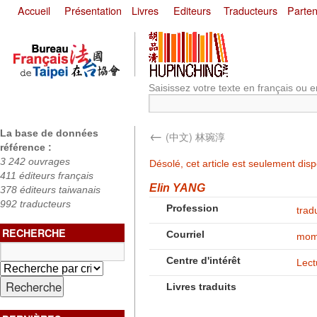
Accueil
Présentation
Livres
Editeurs
Traducteurs
Parten
Saisissez votre texte en français ou e
←
La base de données
(中文) 林琬淳
référence :
3 242 ouvrages
Désolé, cet article est seulement dis
411 éditeurs français
Elin YANG
378 éditeurs taiwanais
992 traducteurs
Profession
trad
RECHERCHE
Courriel
mom
Centre d'intérêt
Lect
Livres traduits