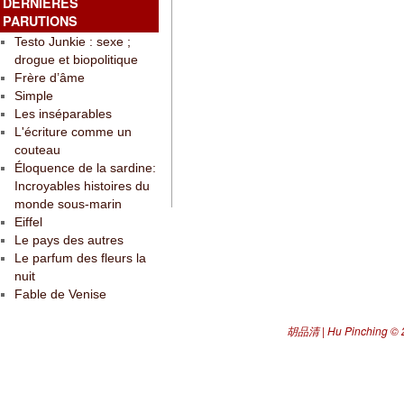
DERNIÈRES
PARUTIONS
Testo Junkie : sexe ;
drogue et biopolitique
Frère d’âme
Simple
Les inséparables
L'écriture comme un
couteau
Éloquence de la sardine:
Incroyables histoires du
monde sous-marin
Eiffel
Le pays des autres
Le parfum des fleurs la
nuit
Fable de Venise
胡品清 | Hu Pinching
© 