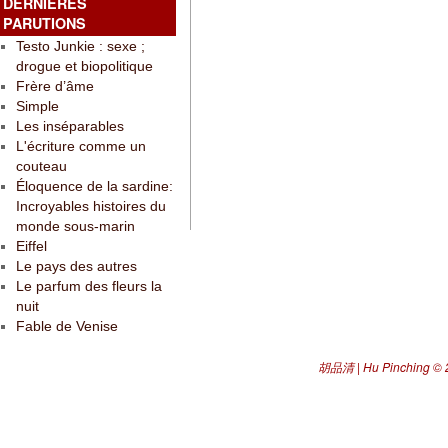
DERNIÈRES
PARUTIONS
Testo Junkie : sexe ;
drogue et biopolitique
Frère d’âme
Simple
Les inséparables
L'écriture comme un
couteau
Éloquence de la sardine:
Incroyables histoires du
monde sous-marin
Eiffel
Le pays des autres
Le parfum des fleurs la
nuit
Fable de Venise
胡品清 | Hu Pinching
© 