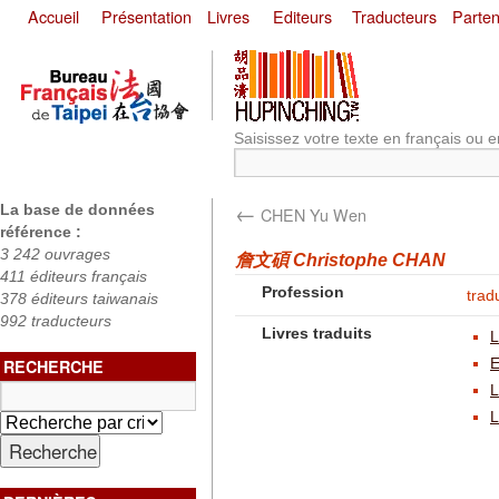
Accueil
Présentation
Livres
Editeurs
Traducteurs
Parten
Saisissez votre texte en français ou e
←
La base de données
CHEN Yu Wen
référence :
3 242 ouvrages
詹文碩 Christophe CHAN
411 éditeurs français
Profession
trad
378 éditeurs taiwanais
992 traducteurs
Livres traduits
L
E
RECHERCHE
L
L