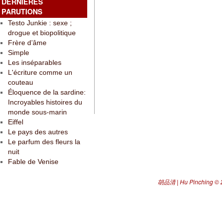
DERNIÈRES
PARUTIONS
Testo Junkie : sexe ;
drogue et biopolitique
Frère d’âme
Simple
Les inséparables
L'écriture comme un
couteau
Éloquence de la sardine:
Incroyables histoires du
monde sous-marin
Eiffel
Le pays des autres
Le parfum des fleurs la
nuit
Fable de Venise
胡品清 | Hu Pinching
© 