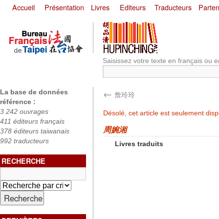
Accueil
Présentation
Livres
Editeurs
Traducteurs
Parten
Saisissez votre texte en français ou e
←
La base de données
詹玲玲
référence :
3 242 ouvrages
Désolé, cet article est seulement dis
411 éditeurs français
周婉湘
378 éditeurs taiwanais
992 traducteurs
Livres traduits
RECHERCHE