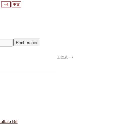
FR
中文
→
王德威
ffalo Bill