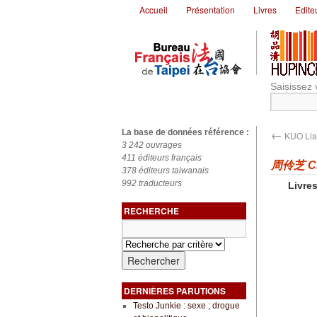
Accueil
Présentation
Livres
Edite
Saisissez 
←
La base de données référence :
KUO Lia
3 242 ouvrages
411 éditeurs français
周伶芝 CH
378 éditeurs taiwanais
992 traducteurs
Livres
RECHERCHE
DERNIÈRES PARUTIONS
Testo Junkie : sexe ; drogue