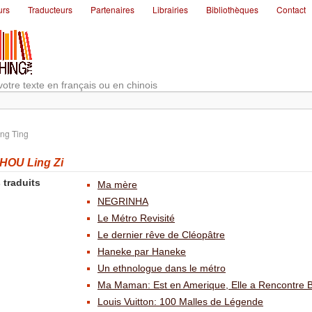
urs
Traducteurs
Partenaires
Librairies
Bibliothèques
Contact
votre texte en français ou en chinois
ng Ting
OU Ling Zi
 traduits
Ma mère
NEGRINHA
Le Métro Revisité
Le dernier rêve de Cléopâtre
Haneke par Haneke
Un ethnologue dans le métro
Ma Maman: Est en Amerique, Elle a Rencontre Bu
Louis Vuitton: 100 Malles de Légende