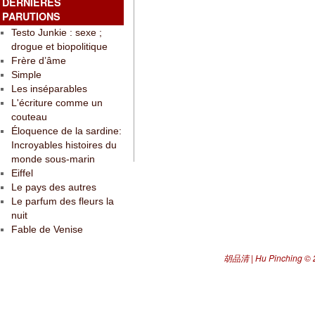
DERNIÈRES
PARUTIONS
Testo Junkie : sexe ;
drogue et biopolitique
Frère d’âme
Simple
Les inséparables
L'écriture comme un
couteau
Éloquence de la sardine:
Incroyables histoires du
monde sous-marin
Eiffel
Le pays des autres
Le parfum des fleurs la
nuit
Fable de Venise
胡品清 | Hu Pinching
© 