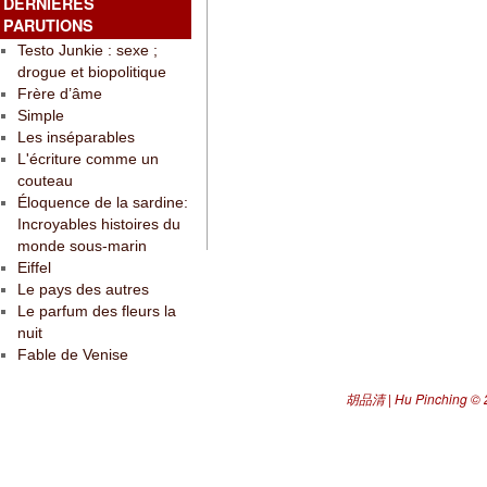
DERNIÈRES
PARUTIONS
Testo Junkie : sexe ;
drogue et biopolitique
Frère d’âme
Simple
Les inséparables
L'écriture comme un
couteau
Éloquence de la sardine:
Incroyables histoires du
monde sous-marin
Eiffel
Le pays des autres
Le parfum des fleurs la
nuit
Fable de Venise
胡品清 | Hu Pinching
© 