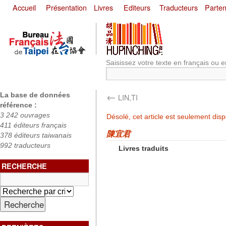
Accueil
Présentation
Livres
Editeurs
Traducteurs
Parten
Saisissez votre texte en français ou e
←
La base de données
LIN,TI
référence :
3 242 ouvrages
Désolé, cet article est seulement dis
411 éditeurs français
陳宜君
378 éditeurs taiwanais
992 traducteurs
Livres traduits
RECHERCHE