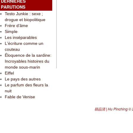
DERNIÈRES
PARUTIONS
Testo Junkie : sexe ;
drogue et biopolitique
Frère d’âme
Simple
Les inséparables
L'écriture comme un
couteau
Éloquence de la sardine:
Incroyables histoires du
monde sous-marin
Eiffel
Le pays des autres
Le parfum des fleurs la
nuit
Fable de Venise
胡品清 | Hu Pinching
© 