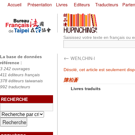
Accueil
Présentation
Livres
Editeurs
Traducteurs
Parten
Saisissez votre texte en français ou e
←
La base de données
WEN,CHIN-I
référence :
3 242 ouvrages
Désolé, cet article est seulement dis
411 éditeurs français
陳柏蒼
378 éditeurs taiwanais
992 traducteurs
Livres traduits
RECHERCHE