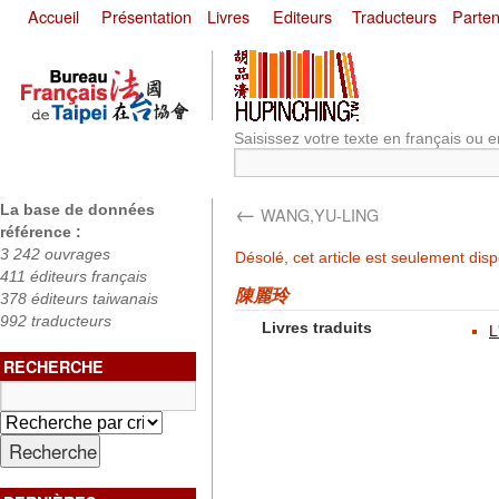
Accueil
Présentation
Livres
Editeurs
Traducteurs
Parten
Saisissez votre texte en français ou e
←
La base de données
WANG,YU-LING
référence :
3 242 ouvrages
Désolé, cet article est seulement dis
411 éditeurs français
陳麗玲
378 éditeurs taiwanais
992 traducteurs
Livres traduits
L
RECHERCHE