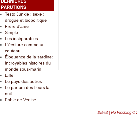
DERNIÈRES
PARUTIONS
Testo Junkie : sexe ;
drogue et biopolitique
Frère d’âme
Simple
Les inséparables
L'écriture comme un
couteau
Éloquence de la sardine:
Incroyables histoires du
monde sous-marin
Eiffel
Le pays des autres
Le parfum des fleurs la
nuit
Fable de Venise
胡品清 | Hu Pinching
© 