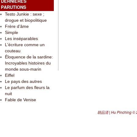
DERNIÈRES
PARUTIONS
Testo Junkie : sexe ;
drogue et biopolitique
Frère d’âme
Simple
Les inséparables
L'écriture comme un
couteau
Éloquence de la sardine:
Incroyables histoires du
monde sous-marin
Eiffel
Le pays des autres
Le parfum des fleurs la
nuit
Fable de Venise
胡品清 | Hu Pinching
© 