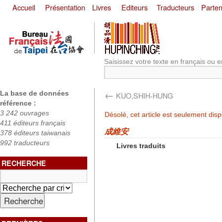
Accueil
Présentation
Livres
Editeurs
Traducteurs
Parten
Saisissez votre texte en français ou e
←
La base de données
KUO,SHIH-HUNG
référence :
3 242 ouvrages
Désolé, cet article est seulement dis
411 éditeurs français
成維安
378 éditeurs taiwanais
992 traducteurs
Livres traduits
RECHERCHE