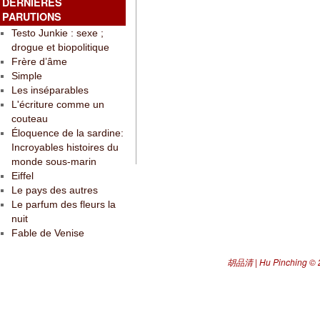
DERNIÈRES
PARUTIONS
Testo Junkie : sexe ;
drogue et biopolitique
Frère d’âme
Simple
Les inséparables
L'écriture comme un
couteau
Éloquence de la sardine:
Incroyables histoires du
monde sous-marin
Eiffel
Le pays des autres
Le parfum des fleurs la
nuit
Fable de Venise
胡品清 | Hu Pinching
© 