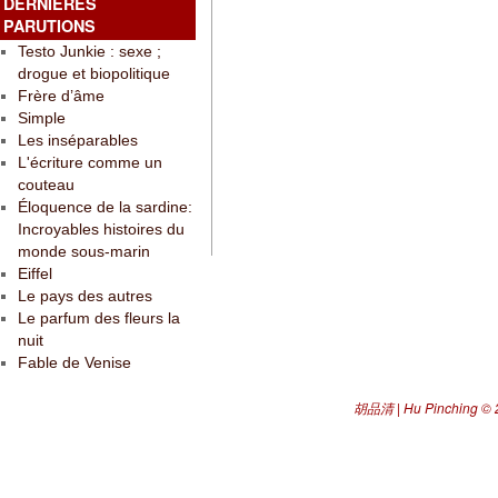
DERNIÈRES
PARUTIONS
Testo Junkie : sexe ;
drogue et biopolitique
Frère d’âme
Simple
Les inséparables
L'écriture comme un
couteau
Éloquence de la sardine:
Incroyables histoires du
monde sous-marin
Eiffel
Le pays des autres
Le parfum des fleurs la
nuit
Fable de Venise
胡品清 | Hu Pinching
© 